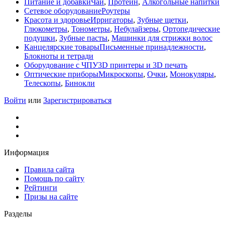
Питание и добавки
Чай
,
Протеин
,
Алкогольные напитки
Сетевое оборудование
Роутеры
Красота и здоровье
Ирригаторы
,
Зубные щетки
,
Глюкометры
,
Тонометры
,
Небулайзеры
,
Ортопедические
подушки
,
Зубные пасты
,
Машинки для стрижки волос
Канцелярские товары
Письменные принадлежности
,
Блокноты и тетради
Оборудование с ЧПУ
3D принтеры и 3D печать
Оптические приборы
Микроскопы
,
Очки
,
Монокуляры
,
Телескопы
,
Бинокли
Войти
или
Зарегистрироваться
Информация
Правила сайта
Помощь по сайту
Рейтинги
Призы на сайте
Разделы