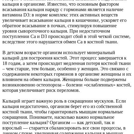
кальция в организме. Известно, что основным фактором
всасывания кальция наряду с гормонами является наличие
витамина D3: в норме комплекс этих активных веществ
увеличивает всасывание кальция в кишечнике, ускоряет его
обратное всасывание в почках, стимулируя повышение
уровня сывороточного кальция. При недостаточном
поступлении Ca и D3 происходит сбой в этой четкой системе,
вследствие этого нарушается обмен Ca в костной ткани.
В детском возрасте организм использует минеральный
кальций для построения костей. Этот процесс завершается к
18 годам, а затем происходит медленная потеря костной ткани
– чем старше, тем больше, особенно у женщин. Это связано с
содержанием некоторых гормонов в организме женщины и их
влиянием на обмен кальция. Женщины больше подвержены
возникновению остеопороза – болезни «ослабленных» костей,
которая увеличивает риск переломов.
Кальций играет важную роль в сокращении мускулов. Если
кальция недостаточно, организм берет его из собственной
костной ткани, чтобы гарантировать мышцам нормальные
сокращения. Понимаете, насколько важно нормальное
поступление кальция? Организм — как детский, так и
взрослый — старается сбалансировать все свои процессы, в
данном случае, увеличивая содержание кальция в мышцах,