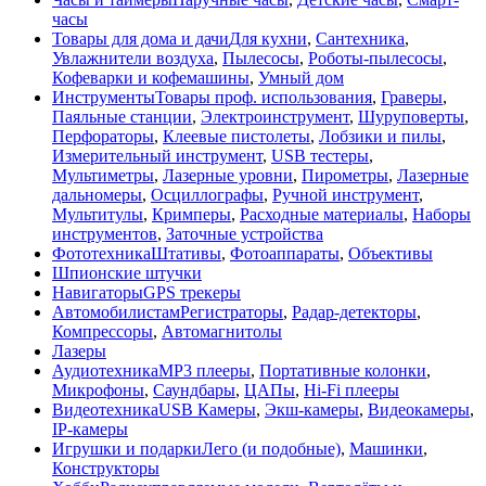
часы
Товары для дома и дачи
Для кухни
,
Сантехника
,
Увлажнители воздуха
,
Пылесосы
,
Роботы-пылесосы
,
Кофеварки и кофемашины
,
Умный дом
Инструменты
Товары проф. использования
,
Граверы
,
Паяльные станции
,
Электроинструмент
,
Шуруповерты
,
Перфораторы
,
Клеевые пистолеты
,
Лобзики и пилы
,
Измерительный инструмент
,
USB тестеры
,
Мультиметры
,
Лазерные уровни
,
Пирометры
,
Лазерные
дальномеры
,
Осциллографы
,
Ручной инструмент
,
Мультитулы
,
Кримперы
,
Расходные материалы
,
Наборы
инструментов
,
Заточные устройства
Фототехника
Штативы
,
Фотоаппараты
,
Объективы
Шпионские штучки
Навигаторы
GPS трекеры
Автомобилистам
Регистраторы
,
Радар-детекторы
,
Компрессоры
,
Автомагнитолы
Лазеры
Аудиотехника
MP3 плееры
,
Портативные колонки
,
Микрофоны
,
Саундбары
,
ЦАПы
,
Hi-Fi плееры
Видеотехника
USB Камеры
,
Экш-камеры
,
Видеокамеры
,
IP-камеры
Игрушки и подарки
Лего (и подобные)
,
Машинки
,
Конструкторы