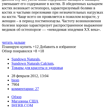
уменьшает его содержание в костях. В обедненных кальцием
костях возникает остеопороз, характеризуемый болями в
костях и частыми переломами при незначительных нагрузках
на кости. Чаще всего он проявляется в пожилом возрасте, у
женщин – в период постменопаузы. Частоту возникновения
болезни хорошо характеризует распространенное выражение
медиков об остеопорозе — «невидимая эпидемия ХХ века».
читать дальше
Планирую купить
+12
Добавить в избранное
Обзор понравился
+8
+18
Sundown Naturals
,
Sundown Naturals Calcium
,
Товары для красоты и здоровья
28 февраля 2012, 13:04
biom
7904
комментарии:
27
Обзор
Магазины США
IHERB.COM