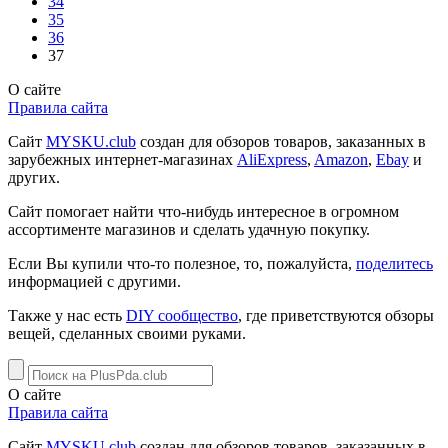
34
35
36
37
О сайте
Правила сайта
Сайт
MYSKU.club
cоздан для обзоров товаров, заказанных в
зарубежных интернет-магазинах
AliExpress
,
Amazon
,
Ebay
и
других.
Сайт помогает найти что-нибудь интересное в огромном
ассортименте магазинов и сделать удачную покупку.
Если Вы купили что-то полезное, то, пожалуйста,
поделитесь
информацией с другими.
Также у нас есть
DIY сообщество
, где приветствуются обзоры
вещей, сделанных своими руками.
О сайте
Правила сайта
Сайт
MYSKU.club
cоздан для обзоров товаров, заказанных в