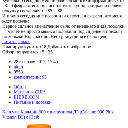
Буквально сегодня iHerb порадовал многихинформацией. что
28-29 февраля, если вы используете купон, скидка на первую
покупку составляет не $5, а $8!
И прямо сегодня мне позвонили с почты и сказали, что меня
ждет посылка.
Первое сильное впечатление было от внешнего вида посылки
— что ее не просто мяли, а положили под сиденье и поехали
по кочкам! Но, спасибо iHerb'у, внутри все было цело.
читать дальше
Планирую купить
+18
Добавить в избранное
Обзор понравился
+5
+25
28 февраля 2012, 15:45
biom
9553
комментарии:
95
Обзор
Магазины США
IHERB.COM
Питание и добавки
Капсулы Кальций 900 с витамином Д3 (Calcium 900 Plus
Vitamin D3) с iHerb