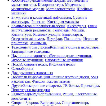
Хобби
Радиоуправляемые модели
,
Вертолёты и
мультикоптеры
,
Квадрокоптеры
,
Моделизм и
масштабные модели
,
Металлоискатели
,
Швейные
машинки
Бижутерия и косметика
Парфюмерия
,
Сумки и
аксессуары
,
Рюкзаки
,
Кисти для макияжа
Компьютеры и планшеты
Кабели
,
Аксессуары
,
Очки
виртуальной реальности
,
Геймпады
,
Мышки
,
Клавиатуры
,
Комплектующие
,
Видеокарты
,
Оперативная память
,
Ноутбуки
,
Планшеты
,
Игровые
приставки
,
Мини-ПК
Телефоны и смартфоны
Комплектующие и аксессуары
,
Защищенные телефоны
Наушники и гарнитуры
Беспроводные наушники
,
Игровые наушники
,
Спортивные наушники
Ножи
Складные ножи
,
Кухонные ножи
Самооборона
Для домашних животных
Носители информации
Внешние жесткие диски
,
SSD
накопители
,
Флешки
,
Карты памяти
Другое
Электронные сигареты
,
ТВ-боксы
,
Проекторы
,
Принтеры и картриджи
Радиотовары
Радиоприемники
,
Рации
,
Электронные
компоненты
Спорт и Здоровье
Велотовары
,
Спортинвентарь